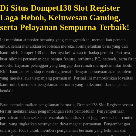
Di Situs Dompet138 Slot Register
Laga Heboh, Keluwesan Gaming,
serta Pelayanan Sempurna Terbaik!
Ini membuat atmosfer bersaing yang menggetarkan, memajukan pemain
untuk selalu menaikkan kebolehan mereka. Kemajemukan basis yang dari
bantu oleh Dompet 138 memberinya keluwesan terhadap pemain. Pastinya,
buat nikmati permainan dari berapa feature, terhitung PC, netbook, serta fitur
mobile. Layanan pelanggan yang tanggap dan ramah merupakan nilai lebih.
Klub bantuan terus siap menolong pemain dengan pertanyaan atau problem
yang mereka lawan sepanjang permainan. Perihal ini membuktikan loyalitas
kami untuk memberi pengalaman bermain yang maksimum dan tanpa ada
kendala.
Buat memaksimalkan pengalaman bermain, Dompet138 Slot Register secara
teratur melaksanakan pengembangan serta pembetulan. Penyempurnaan
permainan bukan sekedar menambah kapasitas, tapi juga perkenalkan conten
baru yang tingkatkan serunya dan daya magnet permainan. Pengembangan
selalu jadi focus untuk memberi pengalaman bermain yang kekinian dan