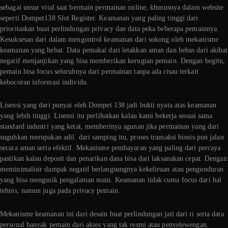
sebagai unsur vital saat bermain permainan online, khususnya dalam website
seperti Dompet138 Slot Register. Keamanan yang paling tinggi dari
prioritaskan buat perlindungan privacy dan data peka beberapa pemainnya.
Kesuksesan dari dalam mengontrol keamanan dari sokong oleh mekanisme
keamanan yang hebat. Data pemakai dari letakkan aman dan bebas dari akibat
negatif menjanjikan yang bisa memberikan kerugian pemain. Dengan begitu,
pemain bisa focus seluruhnya dari permainan tanpa ada risau terkait
kebocoran informasi individu.
Lisensi yang dari punyai oleh Dompet 138 jadi bukti nyata atas keamanan
yang lebih tinggi. Lisensi itu perlihatkan kalau kami bekerja sesuai sama
standard industri yang ketat, memberinya agunan jika permainan yang dari
suguhkan merupakan adil. dari samping itu, proses transaksi bisnis pun jalan
secara aman serta efektif. Mekanisme pembayaran yang paling dari percaya
pastikan kalau deposit dan penarikan dana bisa dari laksanakan cepat. Dengan
meminimalisir dampak negatif berlangsungnya kekeliruan atau pengunduran
yang bisa mengusik pengalaman main. Keamanan tidak cuma focus dari hal
tehnis, namun juga pada privacy pemain.
Mekanisme keamanan ini dari desain buat perlindungan jati dari ri serta data
personal banyak pemain dari akses yang tak resmi atau penyelewengan.