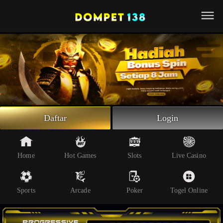
Beranda
Slot Online
Live Casino
Sportsbook
Arcade
Togel Online
Daftar
Login
Poker
Whatsapp
Home
Hot Games
Slots
Live Casino
Telegram
Sports
Arcade
Poker
Togel Online
Livechat