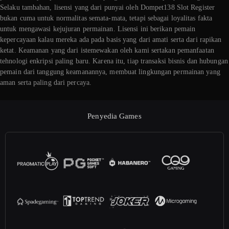
Selaku tambahan, lisensi yang dari punyai oleh Dompet138 Slot Register
bukan cuma untuk normalitas semata-mata, tetapi sebagai loyalitas fakta
untuk mengawasi kejujuran permainan. Lisensi ini berikan pemain
kepercayaan kalau mereka ada pada basis yang dari amati serta dari rapikan
ketat. Keamanan yang dari istemewakan oleh kami sertakan pemanfaatan
tehnologi enkripsi paling baru. Karena itu, tiap transaksi bisnis dan hubungan
pemain dari tanggung keamanannya, membuat lingkungan permainan yang
aman serta paling dari percaya.
Penyedia Games