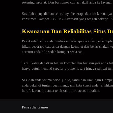
rekening tercatat. Dan bernomor contact aktif anda ke layanan
Sesudah menyediakan seluruhnya beberapa data itu karenanya 
konsumen Dompet 138 Link Alternatif yang tengah bekerja. Kam
Keamanan Dan Reliabilitas Situs D
Pastikanlah anda sudah sediakan beberapa data dengan komplet 
isikan beberapa data anda dengan komplet dan benar silakan 
account anda bila sudah komplet serta sah.
Tapi jikalau dapatkan belum komplet dan berlaku jadi anda bak
hanya butuh menanti seputar 5-6 menit saja hingga sampai tu
Sesudah anda terima berwujud id, sandi dan link login Dompet 
anda bakal di tuntun buat mengganti kata kunci anda. Silahk
huruf, karena itu anda telah sah miliki account kalian.
Penyedia Games