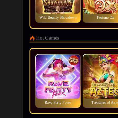
Wild Bounty Showdown
Fortune Ox
Hot Games
Rave Party Fever
Treasures of Azte