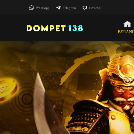
Whatsapp
Telegram
Livechat
BERAN