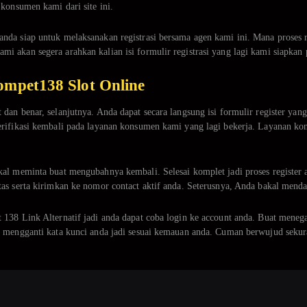
 konsumen kami dari site ini.
anda siap untuk melaksanakan registrasi bersama agen kami ini. Mana proses 
i akan segera arahkan kalian isi formulir registrasi yang lagi kami siapkan 
ompet138 Slot Online
dan benar, selanjutnya. Anda dapat secara langsung isi formulir register yan
verifikasi kembali pada layanan konsumen kami yang lagi bekerja. Layanan k
al meminta buat mengubahnya kembali. Selesai komplet jadi proses register an
ntas serta kirimkan ke nomor contact aktif anda. Seterusnya, Anda bakal me
138 Link Alternatif jadi anda dapat coba login ke account anda. Buat menegas
an mengganti kata kunci anda jadi sesuai kemauan anda. Cuman berwujud sekur