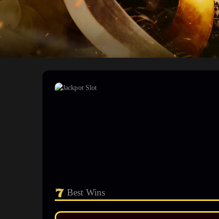
Best Wins