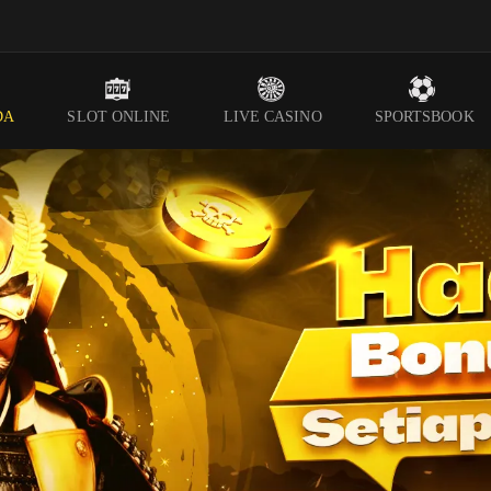
DA
SLOT ONLINE
LIVE CASINO
SPORTSBOOK